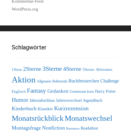
Kommentar-Feed
WordPress.org
Schlagwörter
3Sterne
2Sterne
4Sterne
5Sterne
1Stern
Ableismus
Aktion
Buchfresserchen
Challenge
Allgemein
Belletristik
Fantasy
Gedanken
Harry Potter
Englisch
Gemeinsam lesen
Humor
Jahreswechsel
Jugendbuch
Jahresabschluss
Kurzrezension
Kinderbuch
Klassiker
Monatswechsel
Monatsrückblick
Montagsfrage
Nonfiction
Readathon
Rassismus